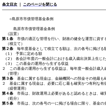
条文目次
｜
このページを閉じる
○島原市市債管理基金条例
島原市市債管理基金条例
（設置）
第１条
市債の適正な管理を行い、財政の健全な運営に資する
（積立て）
第２条
毎年度基金として積立てる額は、次の各号に掲げる
(１) 予算に定める額
(２) 各会計年度の一般会計における歳入歳出決算上生じ
(３) この基金の運用から生ずる収益
２ この基金の運用から生ずる収益は、毎年度一般会計歳入
（管理）
第３条
基金に属する現金は、金融機関への預金その他最も
２ 基金に属する現金は、必要に応じ最も確実かつ有利な有
（繰替運用）
第４条
市長は、財政運用上必要があると認めるときは、確実
（処分）
第５条
市長は、次の各号の一に掲げる場合に限り、基金の