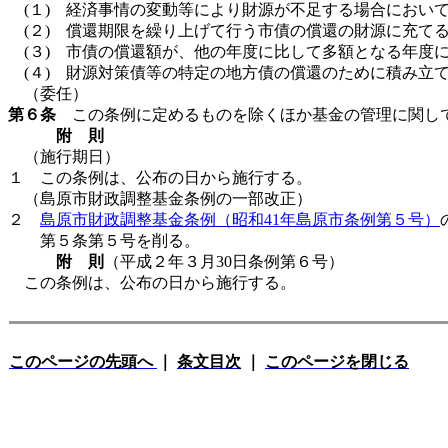
(１) 経済事情の変動等により財源が不足する場合におい
(２) 償還期限を繰り上げて行う市債の償還の財源に充て
(３) 市債の償還額が、他の年度に比して多額となる年度
(４) 財源対策債等の特定の地方債の償還のために積み立
（委任）
第６条
この条例に定めるものを除くほか基金の管理に関し
附 則
（施行期日）
１ この条例は、公布の日から施行する。
（島原市財政調整基金条例の一部改正）
２
島原市財政調整基金条例（昭和41年島原市条例第５号）
第５条第５号を削る。
附 則
（平成２年３月30日条例第６号）
この条例は、公布の日から施行する。
このページの先頭へ
｜
条文目次
｜
このページを閉じる