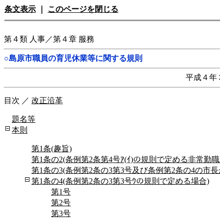
条文表示
｜
このページを閉じる
第４類 人事／第４章 服務
○島原市職員の育児休業等に関する規則
平成４年
目次
／
改正沿革
題名等
本則
第1条(趣旨)
第1条の2(条例第2条第4号ｱ(ｲ)の規則で定める非常勤職
第1条の3(条例第2条の3第3号及び条例第2条の4の市
第1条の4(条例第2条の3第3号ｳの規則で定める場合)
第1号
第2号
第3号