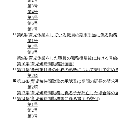
第2号
第3号
第4号
第5号
第6号
第7号
第8条(育児休業をしている職員の期末手当に係る勤務
第1号
第2号
第3号
第9条(育児休業をした職員の職務復帰後における号給
第10条(育児短時間勤務計画書)
第11条(条例第11条の勤務の形態について規則で定め
第2項
第12条(育児短時間勤務の承認又は期間の延長の請求手
第2項
第13条(育児短時間勤務に係る子が死亡した場合等の届
第14条(育児短時間勤務等に係る書面の交付)
第1号
第2号
第3号