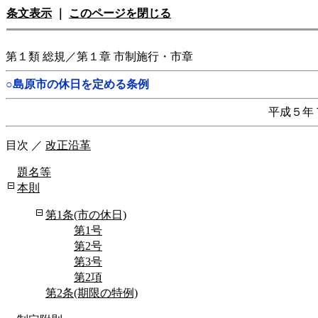
条文表示
｜
このページを閉じる
第１類 総規／第１章 市制施行・市章
○島原市の休日を定める条例
平成５年
目次
／
改正沿革
題名等
本則
第1条(市の休日)
第1号
第2号
第3号
第2項
第2条(期限の特例)