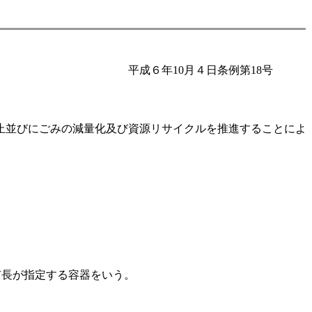
平成６年10月４日条例第18号
止並びにごみの減量化及び資源リサイクルを推進することによ
市長が指定する容器をいう。