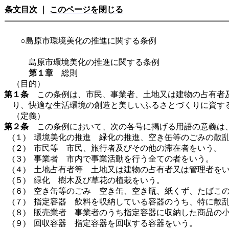
条文目次
｜
このページを閉じる
○島原市環境美化の推進に関する条例
島原市環境美化の推進に関する条例
第１章
総則
（目的）
第１条
この条例は、市民、事業者、土地又は建物の占有者及
り、快適な生活環境の創造と美しいふるさとづくりに資す
（定義）
第２条
この条例において、次の各号に掲げる用語の意義は
(１) 環境美化の推進 緑化の推進、空き缶等のごみの散
(２) 市民等 市民、旅行者及びその他の滞在者をいう。
(３) 事業者 市内で事業活動を行う全ての者をいう。
(４) 土地占有者等 土地又は建物の占有者又は管理者を
(５) 緑化 樹木及び草花の植栽をいう。
(６) 空き缶等のごみ 空き缶、空き瓶、紙くず、たばこ
(７) 指定容器 飲料を収納している容器のうち、特に散
(８) 販売業者 事業者のうち指定容器に収納した商品の
(９) 回収容器 指定容器を回収する容器をいう。