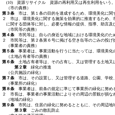
(10) 資源リサイクル 資源の再利用又は再生利用をいう
（市の責務）
第３条
市は、第１条の目的を達成するため、環境美化に関
２ 市は、環境美化に関する施策を効果的に推進するため、
に関する団体等に対し、必要な情報の提供、指導、助言及
（市民等の責務）
第４条
市民等は、自らの身近な地域における環境美化のため
２ 市民等は、第２条第６号に掲げる空き缶等のごみの投げ
（事業者の責務）
第５条
事業者は、事業活動を行うに当たっては、環境美化の
（土地占有者等の責務）
第６条
土地占有者等は、その占有し、又は管理する土地又は
第２章
緑化の推進
（公共施設の緑化）
第７条
市は、その設置し、又は管理する道路、公園、学校、
（事業所の緑化）
第８条
事業者は、前条の規定に準じて事業所の緑化に努め
２ 市長は、事業者の事業活動によりその周辺の景観が損な
（地域の緑化）
第９条
市民は、住居の緑化に努めるとともに、その周辺地
第３章
ごみの散乱防止