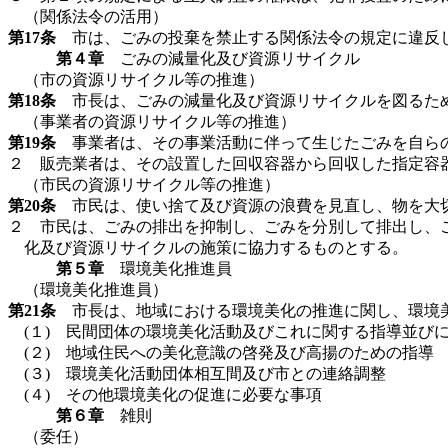
（関係法令の活用）
第17条
市は、ごみの投棄を禁止する関係法令の規定に違反し
第４章
ごみの減量化及び資源リサイクル
（市の資源リサイクル等の推進）
第18条
市長は、ごみの減量化及び資源リサイクルを図るた
（事業者の資源リサイクル等の推進）
第19条
事業者は、その事業活動に伴って生じたごみを自らの
２ 販売業者は、その設置した回収容器から回収した指定容
（市民の資源リサイクル等の推進）
第20条
市民は、使い捨て及び資源の浪費を見直し、物を大切
２ 市民は、ごみの排出を抑制し、ごみを分別して排出し、
化及び資源リサイクルの施策に協力するものとする。
第５章
環境美化推進員
（環境美化推進員）
第21条
市長は、地域における環境美化の推進に関し、環境美
(１) 民間団体の環境美化活動及びこれに関する指導並び
(２) 地域住民への美化意識の啓発及び高揚のための指導
(３) 環境美化活動団体相互間及び市との連絡調整
(４) その他環境美化の促進に必要な事項
第６章
雑則
（委任）