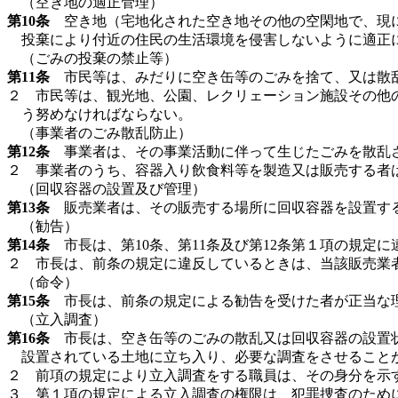
（空き地の適正管理）
第10条
空き地（宅地化された空き地その他の空閑地で、現に
投棄により付近の住民の生活環境を侵害しないように適正
（ごみの投棄の禁止等）
第11条
市民等は、みだりに空き缶等のごみを捨て、又は散
２ 市民等は、観光地、公園、レクリェーション施設その他
う努めなければならない。
（事業者のごみ散乱防止）
第12条
事業者は、その事業活動に伴って生じたごみを散乱
２ 事業者のうち、容器入り飲食料等を製造又は販売する者
（回収容器の設置及び管理）
第13条
販売業者は、その販売する場所に回収容器を設置する
（勧告）
第14条
市長は、第10条、第11条及び第12条第１項の規定
２ 市長は、前条の規定に違反しているときは、当該販売業
（命令）
第15条
市長は、前条の規定による勧告を受けた者が正当な理
（立入調査）
第16条
市長は、空き缶等のごみの散乱又は回収容器の設置状
設置されている土地に立ち入り、必要な調査をさせること
２ 前項の規定により立入調査をする職員は、その身分を示
３ 第１項の規定による立入調査の権限は、犯罪捜査のため