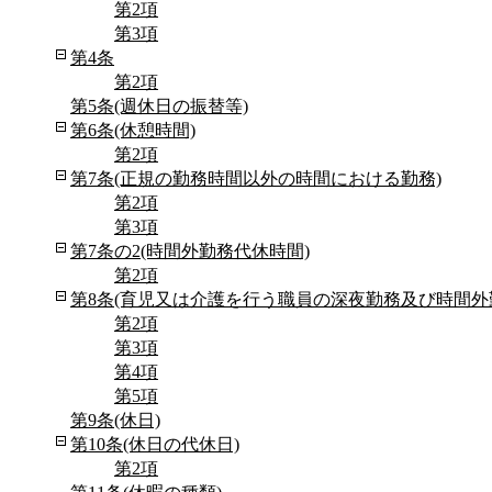
第2項
第3項
第4条
第2項
第5条(週休日の振替等)
第6条(休憩時間)
第2項
第7条(正規の勤務時間以外の時間における勤務)
第2項
第3項
第7条の2(時間外勤務代休時間)
第2項
第8条(育児又は介護を行う職員の深夜勤務及び時間外
第2項
第3項
第4項
第5項
第9条(休日)
第10条(休日の代休日)
第2項