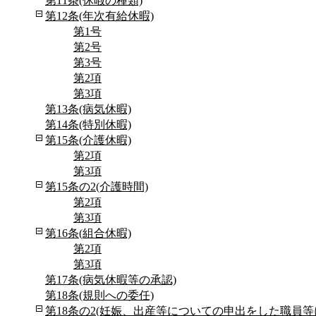
第11条(休暇の種類)
第12条(年次有給休暇)
第1号
第2号
第3号
第2項
第3項
第13条(病気休暇)
第14条(特別休暇)
第15条(介護休暇)
第2項
第3項
第15条の2(介護時間)
第2項
第3項
第16条(組合休暇)
第2項
第3項
第17条(病気休暇等の承認)
第18条(規則への委任)
第18条の2(妊娠、出産等についての申出をした職員等