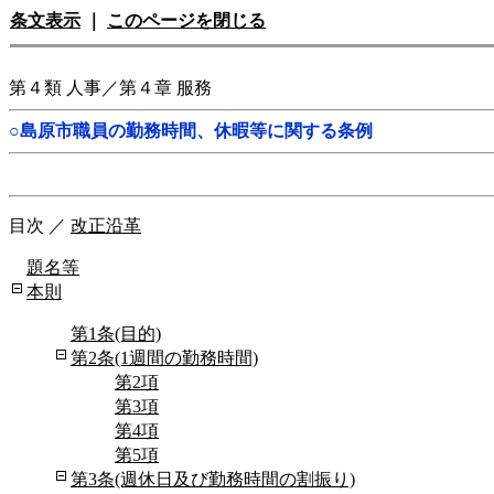
条文表示
｜
このページを閉じる
第４類 人事／第４章 服務
○島原市職員の勤務時間、休暇等に関する条例
目次
／
改正沿革
題名等
本則
第1条(目的)
第2条(1週間の勤務時間)
第2項
第3項
第4項
第5項
第3条(週休日及び勤務時間の割振り)