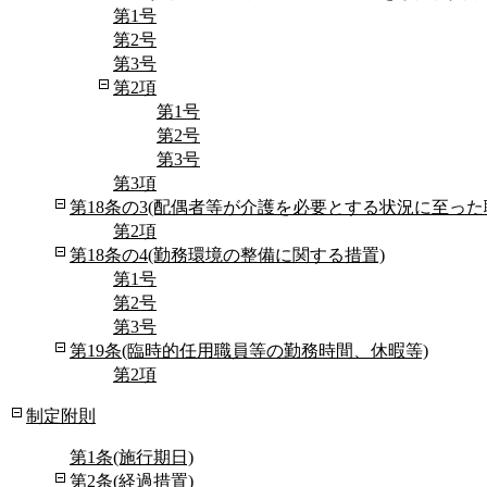
第1号
第2号
第3号
第2項
第1号
第2号
第3号
第3項
第18条の3(配偶者等が介護を必要とする状況に至っ
第2項
第18条の4(勤務環境の整備に関する措置)
第1号
第2号
第3号
第19条(臨時的任用職員等の勤務時間、休暇等)
第2項
制定附則
第1条(施行期日)
第2条(経過措置)