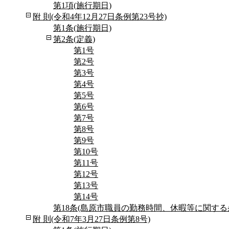
第1項(施行期日)
附 則(令和4年12月27日条例第23号抄)
第1条(施行期日)
第2条(定義)
第1号
第2号
第3号
第4号
第5号
第6号
第7号
第8号
第9号
第10号
第11号
第12号
第13号
第14号
第18条(島原市職員の勤務時間、休暇等に関す
附 則(令和7年3月27日条例第8号)