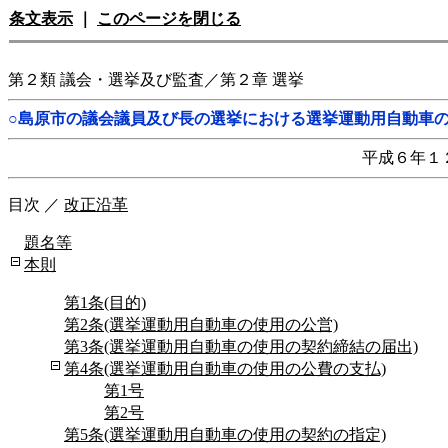
条文表示
｜
このページを閉じる
第２類 議会・選挙及び監査／第２章 選挙
○島原市の議会議員及び長の選挙における選挙運動用自動車
平成６年１
目次
／
改正沿革
題名等
本則
第1条(目的)
第2条(選挙運動用自動車の使用の公営)
第3条(選挙運動用自動車の使用の契約締結の届出)
第4条(選挙運動用自動車の使用の公費の支払)
第1号
第2号
第5条(選挙運動用自動車の使用の契約の指定)