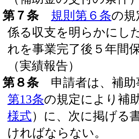
第７条
規則第６条
の規
係る収支を明らかにし
れを事業完了後５年間
（実績報告）
第８条
申請者は、補助
第13条
の規定により補
様式
）に、次に掲げる
ければならない。