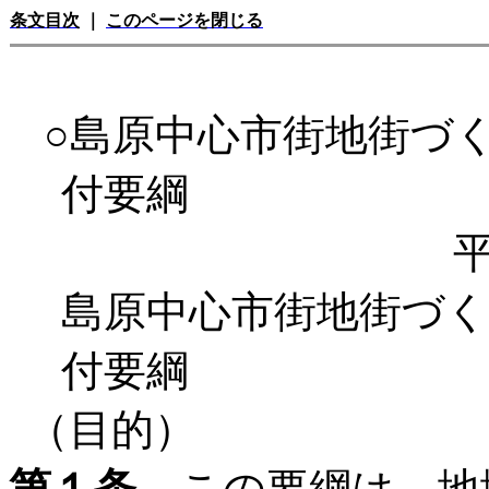
条文目次
｜
このページを閉じる
○島原中心市街地街づ
付要綱
島原中心市街地街づく
付要綱
（目的）
第１条
この要綱は、地