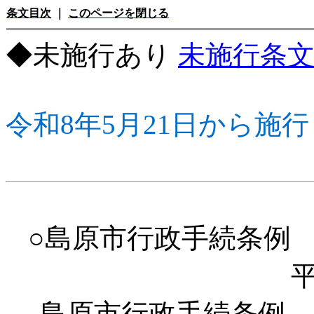
条文目次
｜
このページを閉じる
◆未施行あり
未施行条
令和8年5月21日から施行
○島原市行政手続条例
島原市行政手続条例