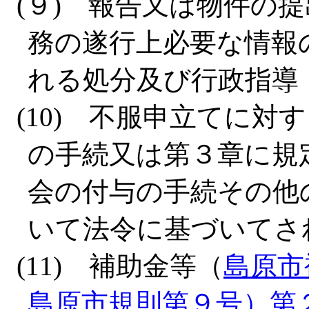
(９) 報告又は物件の
務の遂行上必要な情報
れる処分及び行政指導
(10) 不服申立てに
の手続又は第３章に規
会の付与の手続その他
いて法令に基づいてさ
(11) 補助金等（
島原市
島原市規則第９号）第