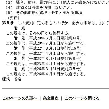
(３) 騒音、放歌、暴力等により他人に迷惑をかけないこ
(４) 建物又は設備を汚損しないこと。
(５) その他市長が管理上必要と認める事項
（委任）
第６条
この規則に定めるもののほか、必要な事項は、別に
附 則
この規則は、公布の日から施行する。
附 則
（平成20年６月30日規則第34号）
この規則は、平成20年７月１日から施行する。
附 則
（平成22年３月31日規則第16号）
この規則は、平成22年４月１日から施行する。
附 則
（平成23年３月31日規則第８号）
この規則は、平成23年４月１日から施行する。
附 則
（平成26年３月31日規則第５号）
この規則は、平成26年４月１日から施行する。
様式
省略
このページの先頭へ
｜
条文目次
｜
このページを閉じる