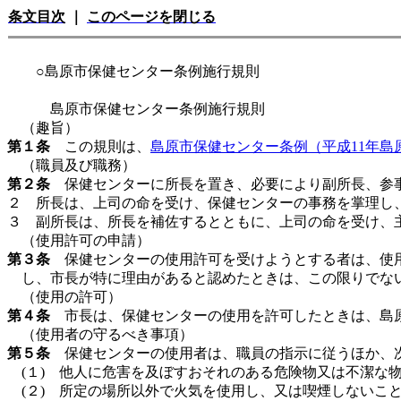
条文目次
｜
このページを閉じる
○島原市保健センター条例施行規則
島原市保健センター条例施行規則
（趣旨）
第１条
この規則は、
島原市保健センター条例（平成11年島
（職員及び職務）
第２条
保健センターに所長を置き、必要により副所長、参事
２ 所長は、上司の命を受け、保健センターの事務を掌理し
３ 副所長は、所長を補佐するとともに、上司の命を受け、
（使用許可の申請）
第３条
保健センターの使用許可を受けようとする者は、使用
し、市長が特に理由があると認めたときは、この限りでな
（使用の許可）
第４条
市長は、保健センターの使用を許可したときは、島原
（使用者の守るべき事項）
第５条
保健センターの使用者は、職員の指示に従うほか、
(１) 他人に危害を及ぼすおそれのある危険物又は不潔な
(２) 所定の場所以外で火気を使用し、又は喫煙しないこ