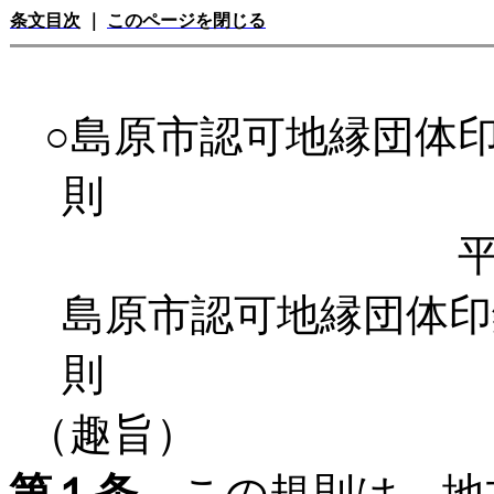
条文目次
｜
このページを閉じる
○島原市認可地縁団体
則
島原市認可地縁団体
則
（趣旨）
第１条
この規則は、地方