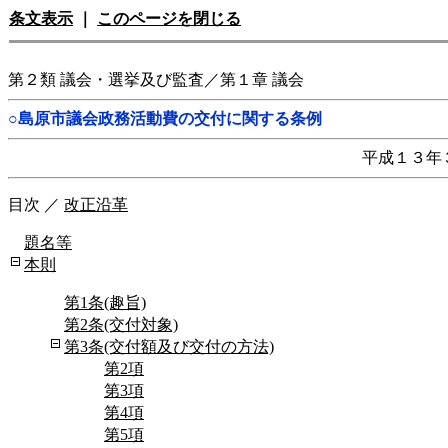
条文表示
｜
このページを閉じる
第２類 議会・選挙及び監査／第１章 議会
○島原市議会政務活動費の交付に関する条例
平成１３年
目次
／
改正沿革
題名等
本則
第1条(趣旨)
第2条(交付対象)
第3条(交付額及び交付の方法)
第2項
第3項
第4項
第5項