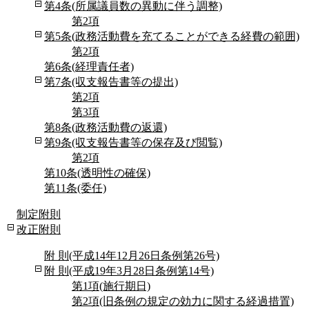
第4条(所属議員数の異動に伴う調整)
第2項
第5条(政務活動費を充てることができる経費の範囲)
第2項
第6条(経理責任者)
第7条(収支報告書等の提出)
第2項
第3項
第8条(政務活動費の返還)
第9条(収支報告書等の保存及び閲覧)
第2項
第10条(透明性の確保)
第11条(委任)
制定附則
改正附則
附 則(平成14年12月26日条例第26号)
附 則(平成19年3月28日条例第14号)
第1項(施行期日)
第2項(旧条例の規定の効力に関する経過措置)