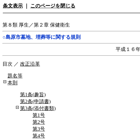
条文表示
｜
このページを閉じる
第８類 厚生／第２章 保健衛生
○島原市墓地、埋葬等に関する規則
平成１６
目次
／
改正沿革
題名等
本則
第1条(趣旨)
第2条(申請書)
第3条(添付書類)
第1号
第2号
第3号
第4号