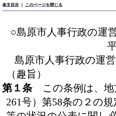
条文目次
｜
このページを閉じる
○島原市人事行政の運
平
島原市人事行政の運
（趣旨）
第１条
この条例は、地方
261号）第58条の２
等の状況の公表に関し