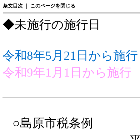
条文目次
｜
このページを閉じる
◆未施行の施行日
令和8年5月21日から施行
令和9年1月1日から施行
○島原市税条例
平