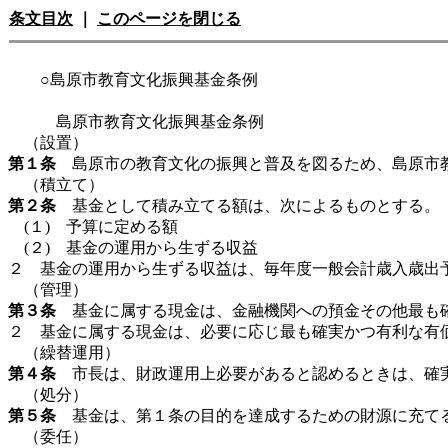
条文目次
｜
このページを閉じる
○島原市教育文化振興基金条例
島原市教育文化振興基金条例
（設置）
第１条
島原市の教育文化の振興と普及を図るため、島原市教
（積立て）
第２条
基金として積み立てる額は、次によるものとする。
(１) 予算に定める額
(２) 基金の運用から生ずる収益
２ 基金の運用から生ずる収益は、毎年度一般会計歳入歳出
（管理）
第３条
基金に属する現金は、金融機関への預金その他最も
２ 基金に属する現金は、必要に応じ最も確実かつ有利な有
（繰替運用）
第４条
市長は、財政運用上必要があると認めるときは、確実
（処分）
第５条
基金は、第１条の目的を達成するための財源に充てる
（委任）