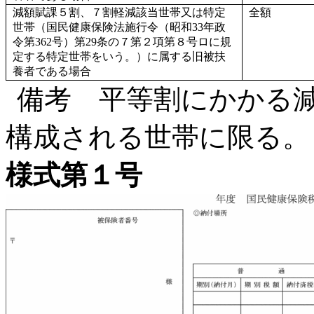
減額賦課５割、７割軽減該当世帯又は特定
全額
世帯（国民健康保険法施行令（昭和33年政
令第362号）第29条の７第２項第８号ロに規
定する特定世帯をいう。）に属する旧被扶
養者である場合
備考 平等割にかかる
構成される世帯に限る。
様式第１号