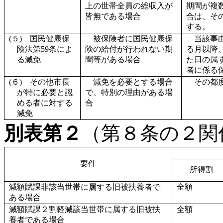
上の世帯全員の総収入が
期間が複
皆無である場合
合は、そ
する。
(５) 国民健康保
被保険者に国民健康保
当該事
険法第59条によ
険の給付が行われない期
る月以降
る減免
間等がある場合
た日の属
者に係る
(６) その他市長
減免を必要とする場合
その都
が特に必要と認
で、特別の理由がある場
める者に対する
合
減免
別表第２
（第８条の２関
要件
所得割
減額賦課非該当世帯に属する旧被扶養者で
全額
ある場合
減額賦課２割軽減該当世帯に属する旧被扶
全額
養者である場合