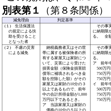
別表第１
（第８条関係）
減免理由
判定基準
(１) 生活保護法
その事
の規定による扶
に納期限
助を受けること
る。 全
となった者
(２) 不慮の災害
納税義務者又はその世
その事
による減免
帯に属する被保険者の所
に納期限
有する家屋又は家財につ
る。
いて、災害により受けた
ア 前年
損害金額（保険金損害賠
500万
償等に補填されるべき金
750万
額を控除した額）がその
750万
家屋又は家財の10分の３
イ 前年
以上であるもので、前年
500万
中の合計所得金額が1,000
750万
万円以下であるとき。
750万
ア 当該家屋又は家財の
価格の10分の５以上の