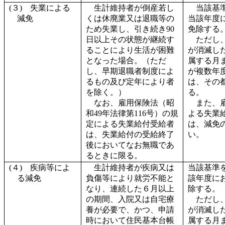
(３) 失業による
生計維持者が倒産若し
当該基
減免
くは休廃業又は退職等の
当該年度
ため失業し、引き続き90
免除する
日以上その状態が継続す
ただし
ることにより生活が困難
が消滅し
となった場合。（ただ
属する月
し、早期退職者制度によ
が複数年
るもの及び定年により者
は、その
を除く。）
る。
なお、雇用保険法（昭
また、
和49年法律第116号）の規
よる失業
定による失業給付受給者
は、減免
は、失業給付の受給終了
い。
後においてなお無職であ
るときに限る。
(４) 疾病等によ
生計維持者が疾病又は
当該基準
る減免
負傷等により就労不能と
該年度に
なり、連続した６月以上
除する。
の期間、入院又は自宅療
ただし
養が必要で、かつ、申請
が消滅し
時において住民基本台帳
属する月