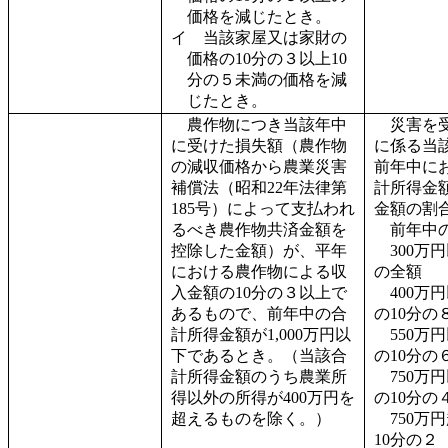
価格を減じたとき。
イ 当該家屋又は家財の
価格の10分の３以上10
分の５未満の価格を減
じたとき。
農作物につき当該年中
災害を
に受けた損失額（農作物
に係る当
の減収価格から農業災害
前年中に
補償法（昭和22年法律第
計所得金
185号）によって支払われ
金額の割
るべき農作物共済金額を
前年中
控除した金額）が、平年
300万
における農作物による収
の全額
入金額の10分の３以上で
400万
あるもので、前年中の合
の10分の
計所得金額が1,000万円以
550万
下であるとき。（当該合
の10分の
計所得金額のうち農業所
750万
得以外の所得が400万円を
の10分の
超えるものを除く。）
750万
10分の２