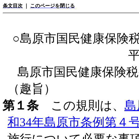
条文目次
｜
このページを閉じる
○島原市国民健康保険
平
島原市国民健康保険税
（趣旨）
第１条
この規則は、
島
和34年島原市条例第４
施行について必要な事