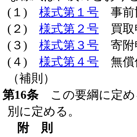
(１)
様式第１号
事前
(２)
様式第２号
買取
(３)
様式第３号
寄附
(４)
様式第４号
無償
（補則）
第16条
この要綱に定め
別に定める。
附 則