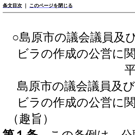
条文目次
｜
このページを閉じる
○島原市の議会議員及
ビラの作成の公営に
平
島原市の議会議員及
ビラの作成の公営に
（趣旨）
第１条
この条例は、公職