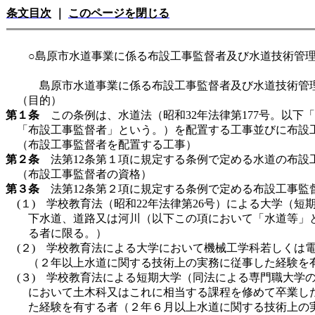
条文目次
｜
このページを閉じる
○島原市水道事業に係る布設工事監督者及び水道技術管
島原市水道事業に係る布設工事監督者及び水道技術管
（目的）
第１条
この条例は、水道法（昭和32年法律第177号。以下
「布設工事監督者」という。）を配置する工事並びに布設
（布設工事監督者を配置する工事）
第２条
法第12条第１項に規定する条例で定める水道の布設
（布設工事監督者の資格）
第３条
法第12条第２項に規定する条例で定める布設工事監
(１) 学校教育法（昭和22年法律第26号）による大学
下水道、道路又は河川（以下この項において「水道等」
る者に限る。）
(２) 学校教育法による大学において機械工学科若しく
（２年以上水道に関する技術上の実務に従事した経験を
(３) 学校教育法による短期大学（同法による専門職大
において土木科又はこれに相当する課程を修めて卒業し
た経験を有する者（２年６月以上水道に関する技術上の