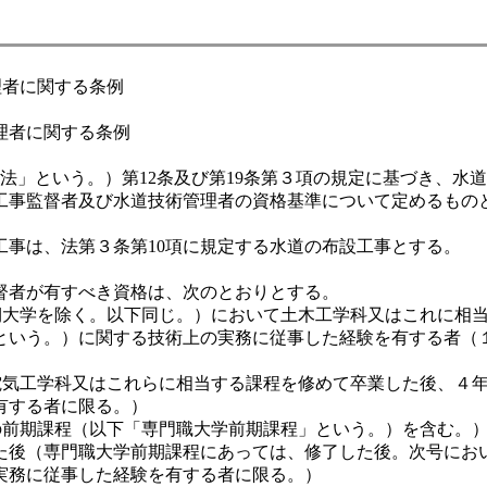
理者に関する条例
理者に関する条例
「法」という。）第12条及び第19条第３項の規定に基づき、
工事監督者及び水道技術管理者の資格基準について定めるもの
工事は、法第３条第10項に規定する水道の布設工事とする。
督者が有すべき資格は、次のとおりとする。
（短期大学を除く。以下同じ。）において土木工学科又はこれに
という。）に関する技術上の実務に従事した経験を有する者（
は電気工学科又はこれらに相当する課程を修めて卒業した後、４
有する者に限る。）
学の前期課程（以下「専門職大学前期課程」という。）を含む。
た後（専門職大学前期課程にあっては、修了した後。次号にお
実務に従事した経験を有する者に限る。）