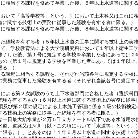
れらに相当する課程を修めて卒業した後、６年以上水道等に関す
号において「高等学校等」という。）において土木科又はこれに
道に関する技術上の実務に従事した経験を有する者に限る。）
れらに相当する課程を修めて卒業した後、８年以上水道等に関す
事した経験を有する者（５年以上水道の工事に関する技術上の実
あって、学校教育法による大学院研究科において１年以上衛生工
修了した後、第１号に規定する学校を卒業した者にあっては２
もの（第１号に規定する学校を卒業した者にあっては１年以上
限る。）
定する課程に相当する課程を、それぞれ当該各号に規定する学校
の実務に従事した経験を有する者（それぞれ当該各号に規定す
項の規定による第２次試験のうち上下水道部門に合格した者（選択
経験を有するもの（６月以上水道に関する技術上の実務に従事
7条第１項及び第２項の規定による土木施工管理に係る１級の技術
する技術上の実務に従事した経験を有する者に限る。）
は一日最大給水量が２万５千立方メートル以下である水道用水
水道、道路又は河川（以下この項において「水道等」という。
に限る。）」とあるのは「１年６月以上水道に関する技術上の