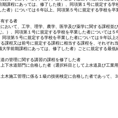
前期課程にあっては、修了した後）、同項第１号に規定する学
した者）については６年以上、同項第５号に規定する学校を卒
を有する者
学校において、工学、理学、農学、医学及び薬学に関する課程並
む。）、同項第１号に規定する学校を卒業した者については５
、同項第５号に規定する学校を卒業した者については９年以上
定する課程又は前号に規定する課程に相当する課程を、それぞれ
職大学前期課程にあっては、修了した者）ごとに規定する最低
水道の管理に関する講習の課程を修了した者
うち上下水道部門に合格した者（選択科目として上水道及び工業
よる土木施工管理に係る１級の技術検定に合格した者であって、