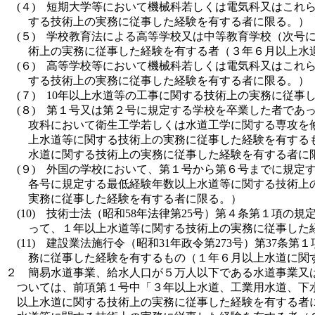
(４) 短期大学等において機械科若しくは電気科又はこ
する技術上の実務に従事した経験を有する者に限る。）
(５) 学校教育法による高等学校又は中等教育学校（次
術上の実務に従事した経験を有する者（３年６月以上水
(６) 高等学校等において機械科若しくは電気科又はこ
する技術上の実務に従事した経験を有する者に限る。）
(７) 10年以上水道等の工事に関する技術上の実務に従
(８) 第１号又は第２号に規定する学校を卒業した者で
攻科において衛生工学若しくは水道工学に関する専攻を
上水道等に関する技術上の実務に従事した経験を有する
水道に関する技術上の実務に従事した経験を有する者に
(９) 外国の学校において、第１号から第６号までに規
各号に規定する最低経験年数以上水道等に関する技術上
実務に従事した経験を有する者に限る。）
(10) 技術士法（昭和58年法律第25号）第４条第１
って、１年以上水道等に関する技術上の実務に従事した
(11) 建設業法施行令（昭和31年政令第273号）第3
務に従事した経験を有するもの（１年６月以上水道に関
２ 簡易水道事業、給水人口が５万人以下である水道事業又
ついては、前項第１号中「３年以上水道、工業用水道、下
以上水道に関する技術上の実務に従事した経験を有する者