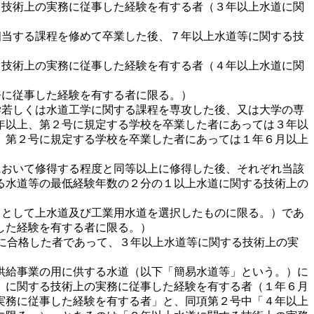
る技術上の実務に従事した経験を有する者（３年以上水道に関
相当する課程を修めて卒業した後、７年以上水道等に関する技
る技術上の実務に従事した経験を有する者（４年以上水道に関
務に従事した経験を有する者に限る。）
学若しくは水道工学に関する課程を専攻した後、又は大学の専
年以上、第２号に規定する学校を卒業した者にあっては３年以
、第２号に規定する学校を卒業した者にあっては１年６月以上
において修得する程度と同等以上に修得した後、それぞれ当該
る水道等の最低経験年数の２分の１以上水道に関する技術上の
科目として上水道及び工業用水道を選択したものに限る。）であ
した経験を有する者に限る。）
検定に合格した者であって、３年以上水道等に関する技術上の実
供給事業の用に供する水道（以下「簡易水道等」という。）に
）に関する技術上の実務に従事した経験を有する者（１年６月
実務に従事した経験を有する者」と、同項第２号中「４年以上