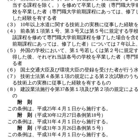
当する課程を除く。）を修めて卒業した後（専門職大学
校を卒業した者（専門職大学前期課程にあっては、修了
した経験を有する者
(３) 10年以上水道に関する技術上の実務に従事した経験
(４) 前条第１項第１号、第３号又は第５号に規定する
該課程を修めて専門職大学前期課程を修了した場合を含
前期課程にあっては、修了した者）については７年以上
(５) 外国の学校において、第１号若しくは第２号に規
得した後、それぞれ当該各号の学校を卒業した者（専門
る者
(６) 国土交通大臣及び環境大臣の登録を受けた者が行う
(７) 技術士法第４条第１項の規定による第２次試験の
る技術上の実務に従事した経験を有するもの
(８) 建設業法施行令第37条第１項及び第２項の規定に
の
附 則
この条例は、平成25年４月１日から施行する。
附 則
（平成30年12月27日条例第18号）
この条例は、平成31年４月１日から施行する。
附 則
（平成31年３月26日条例第５号）
この条例は、平成31年４月１日から施行する。