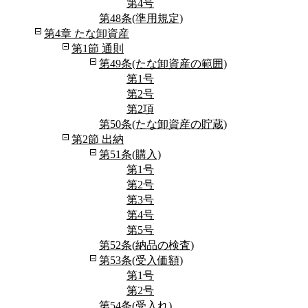
第4号
第48条(準用規定)
第4章 たな卸資産
第1節 通則
第49条(たな卸資産の範囲)
第1号
第2号
第2項
第50条(たな卸資産の貯蔵)
第2節 出納
第51条(購入)
第1号
第2号
第3号
第4号
第5号
第52条(納品の検査)
第53条(受入価額)
第1号
第2号
第54条(受入れ)