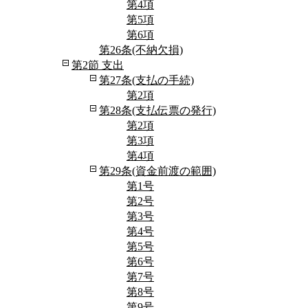
第4項
第5項
第6項
第26条(不納欠損)
第2節 支出
第27条(支払の手続)
第2項
第28条(支払伝票の発行)
第2項
第3項
第4項
第29条(資金前渡の範囲)
第1号
第2号
第3号
第4号
第5号
第6号
第7号
第8号
第9号