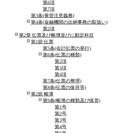
第6項
第7項
第3条(善管注意義務)
第4条(金融機関の出納事務の取扱い)
第2項
第2章 伝票及び帳簿並びに勘定科目
第1節 伝票
第5条(会計伝票の発行)
第6条(伝票の種類)
第2項
第3項
第4項
第7条(伝票の整理)
第8条(伝票の保存等)
第2節 帳簿
第9条(帳簿の種類及び保管)
第1号
第2号
第3号
第4号