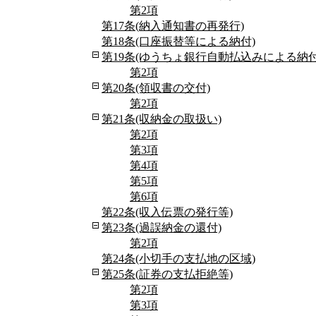
第2項
第17条(納入通知書の再発行)
第18条(口座振替等による納付)
第19条(ゆうちょ銀行自動払込みによる納付
第2項
第20条(領収書の交付)
第2項
第21条(収納金の取扱い)
第2項
第3項
第4項
第5項
第6項
第22条(収入伝票の発行等)
第23条(過誤納金の還付)
第2項
第24条(小切手の支払地の区域)
第25条(証券の支払拒絶等)
第2項
第3項