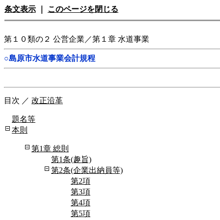
条文表示
｜
このページを閉じる
第１０類の２ 公営企業／第１章 水道事業
○島原市水道事業会計規程
目次
／
改正沿革
題名等
本則
第1章 総則
第1条(趣旨)
第2条(企業出納員等)
第2項
第3項
第4項
第5項