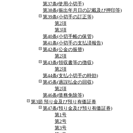
第37条(使用小切手)
第38条(振出年月日の記載及び押印等)
第39条(小切手の訂正等)
第2項
第3項
第40条(小切手帳の保管)
第41条(小切手の支払済報告)
第42条(公金の振替)
第2項
第43条(領収書等の徴収)
第2項
第44条(支払小切手の時効)
第45条(過誤払金の回収)
第2項
第46条(債務免除等)
第3節 預り金及び預り有価証券
第47条(預り金及び預り有価証券)
第1号
第2号
第3号