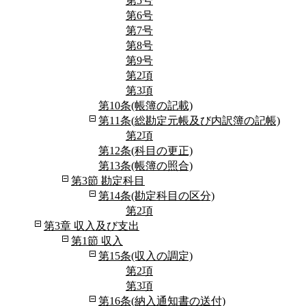
第5号
第6号
第7号
第8号
第9号
第2項
第3項
第10条(帳簿の記載)
第11条(総勘定元帳及び内訳簿の記帳)
第2項
第12条(科目の更正)
第13条(帳簿の照合)
第3節 勘定科目
第14条(勘定科目の区分)
第2項
第3章 収入及び支出
第1節 収入
第15条(収入の調定)
第2項
第3項
第16条(納入通知書の送付)