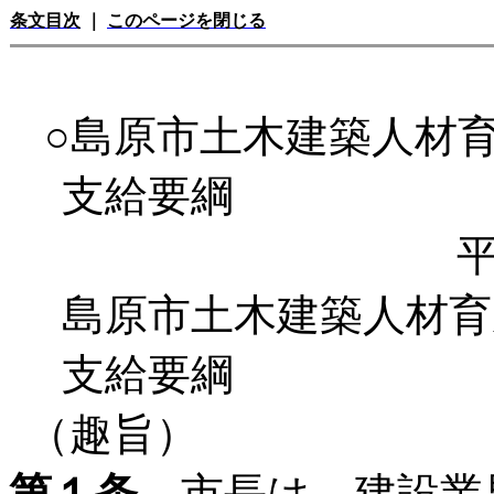
条文目次
｜
このページを閉じる
○島原市土木建築人材
支給要綱
平
島原市土木建築人材育
支給要綱
（趣旨）
第１条
市長は、建設業