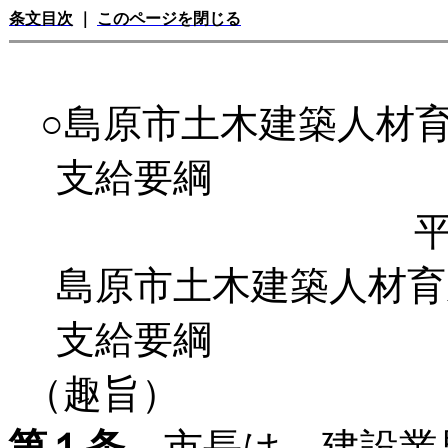
条文目次
｜
このページを閉じる
○島原市土木建築人材
支給要綱
平
島原市土木建築人材育
支給要綱
（趣旨）
第１条
市長は、建設業