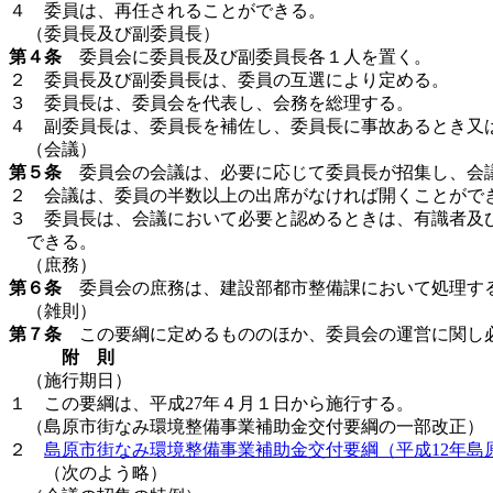
４ 委員は、再任されることができる。
（委員長及び副委員長）
第４条
委員会に委員長及び副委員長各１人を置く。
２ 委員長及び副委員長は、委員の互選により定める。
３ 委員長は、委員会を代表し、会務を総理する。
４ 副委員長は、委員長を補佐し、委員長に事故あるとき又
（会議）
第５条
委員会の会議は、必要に応じて委員長が招集し、会
２ 会議は、委員の半数以上の出席がなければ開くことがで
３ 委員長は、会議において必要と認めるときは、有識者及
できる。
（庶務）
第６条
委員会の庶務は、建設部都市整備課において処理す
（雑則）
第７条
この要綱に定めるもののほか、委員会の運営に関し
附 則
（施行期日）
１ この要綱は、平成27年４月１日から施行する。
（島原市街なみ環境整備事業補助金交付要綱の一部改正）
２
島原市街なみ環境整備事業補助金交付要綱（平成12年島原
（次のよう略）