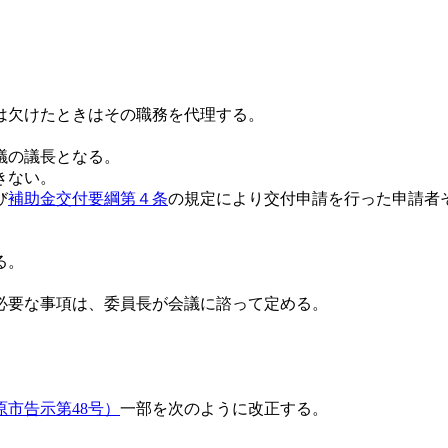
は欠けたときはその職務を代理する。
議の議長となる。
きない。
び
補助金交付要綱第４条
の規定により交付申請を行った申請者
る。
必要な事項は、委員長が会議に諮って定める。
市告示第48号）
一部を次のように改正する。