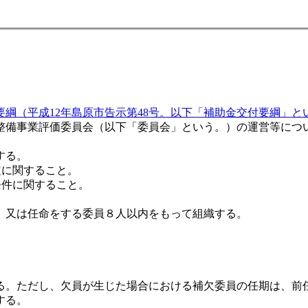
綱（平成12年島原市告示第48号。以下「補助金交付要綱」と
整備事業評価委員会（以下「委員会」という。）の運営等につ
する。
定に関すること。
条件に関すること。
、又は任命をする委員８人以内をもって組織する。
る。ただし、欠員が生じた場合における補欠委員の任期は、前
する。