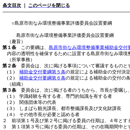
条文目次
｜
このページを閉じる
○島原市街なみ環境整備事業評価委員会設置要綱
島原市街なみ環境整備事業評価委員会設置要綱
（趣旨）
第１条
この要綱は、
島原市街なみ環境整備事業補助金交付要
内容の透明性を確保するために設置する島原市街なみ環境
（所掌事務）
第２条
委員会は、次に掲げる事項について審議するものと
(１)
補助金交付要綱第５条
の規定による補助金の交付決
(２)
補助金交付要綱第６条
の規定による補助金の交付の
（組織）
第３条
委員会は、次に掲げる者のうちから、市長が委嘱し
(１) 学識経験を有する者、専門的知識を有する者
(２) 関係団体等の代表
(３) しまばら観光課長、都市整備課長及び文化財課長
(４) その他市長が必要と認める者
２ 前項第１号及び第２号に掲げる委員の任期は、４年とす
３ 第１項第３号に掲げる委員の任期は、その在職期間中と