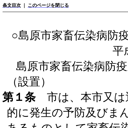
条文目次
｜
このページを閉じる
○島原市家畜伝染病防
平
島原市家畜伝染病防疫
（設置）
第１条
市は、本市又は
的に発生の予防及びま
あるものとして家畜伝染