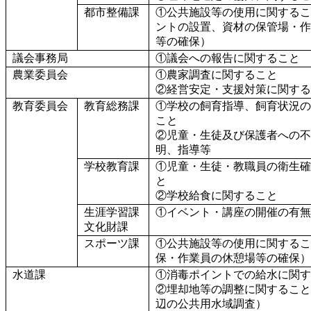
都市整備課
①公共施設等の使用に関するこ
ントの設置、資材の保管場・作
等の確保）
議会事務局
①議会への報告に関すること
農業委員会
①農家調査に関すること
②経営安定・支援対策に関する
教育委員会
教育総務課
①学校の飼育指導、飼育状況の
こと
②児童・生徒及び保護者への不
明、指導等
学校教育課
①児童・生徒・教職員の衛生確
と
②学校給食に関すること
生涯学習課
①イベント・講座の開催の有無
文化財課
スポーツ課
①公共施設等の使用に関するこ
保・作業員の休憩場等の確保）
水道課
①消毒ポイントでの給水に関す
②埋却地等の調整に関すること
辺の公共用水域調査）