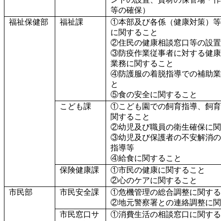
等の確保）
福祉保健部
福祉課
①本部及び各係（健康対策）等
に関すること
②住民の健康相談窓口等の設置
③防疫作業従事者に対する健康
業務に関すること
④防護服の着脱指導での補助業
と
⑤食の安全に関すること
こども課
①こども園での飼育指導、飼育
関すること
②幼児及び職員の衛生確保に関
③幼児及び保護者の不安解消の
指導等
④給食に関すること
保険健康課
①市民の健康に関すること
②心のケアに関すること
市民部
市民安全課
①危機管理の総合調整に関する
②地元警察署との連絡調整に関
市民窓口サ
①消費生活の相談窓口に関する