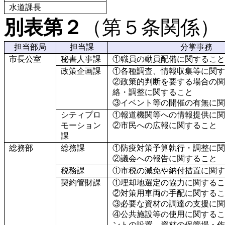
水道課長
別表第２
（第５条関係）
担当部局
担当課
分掌事務
市長公室
秘書人事課
①職員の動員配備に関すること
政策企画課
①各種調査、情報収集等に関す
②政策的判断を要する場合の関
絡・調整に関すること
③イベント等の開催の有無に関
シティプロ
①報道機関等への情報提供に関
モーション
②市民への広報に関すること
課
総務部
総務課
①防疫対策予算執行・調整に関
②議会への報告に関すること
税務課
①市税の減免や納付措置に関す
契約管財課
①埋却地選定の協力に関するこ
②対策用車両の手配に関するこ
③必要な資材の調達の支援に関
④公共施設等の使用に関するこ
ントの設置、資材の保管場・作