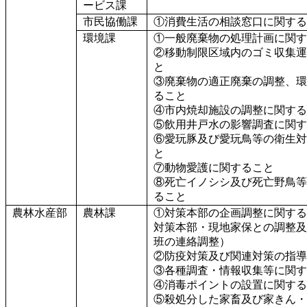
ービス課
市民協働課
①消費生活の相談窓口に関する
環境課
①一般廃棄物の処理計画に関す
②移動制限区域内のゴミ収集運
と
③廃棄物の適正廃棄の調整、環
ること
④市内焼却施設の調整に関する
⑤飲用井戸水の影響調査に関す
⑥愛玩豚及び愛玩鳥等の衛生対
と
⑦動物愛護に関すること
⑧死亡イノシシ及び死亡野鳥等
ること
農林水産部
農林課
①対策本部の企画調整に関する
対策本部・現地家保との調整及
班の連絡調整）
②防疫対策及び関連対策の指導
③各種調査・情報収集等に関す
④消毒ポイントの設置に関する
⑤殺処分した家畜及び家きん・