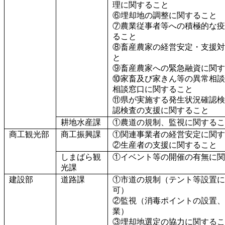
理に関すること
⑥埋却地の調整に関すること
⑦農業従事者等への積極的な疫
ること
⑧畜産農家の経営安定・支援対
と
⑨畜産農家への緊急融資に関す
⑩家畜及び家きん等の異常相談
相談窓口に関すること
⑪県が実施する発生状況確認検
認検査の支援に関すること
耕地水産課
①農道の規制、監視に関するこ
商工観光部
商工振興課
①関連事業者の経営安定に関す
②生産者の支援に関すること
しまばら観
①イベント等の開催の有無に関
光課
建設部
道路課
①市道の規制（テント等設置に
可）
②監視（消毒ポイントの設置、
業）
③埋却地選定の協力に関するこ