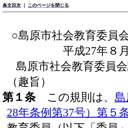
条文目次
｜
このページを閉じる
○島原市社会教育委員
平成27年８
島原市社会教育委員会
（趣旨）
第１条
この規則は、
島
28年条例第37号）第５
教育委員（以下「委員