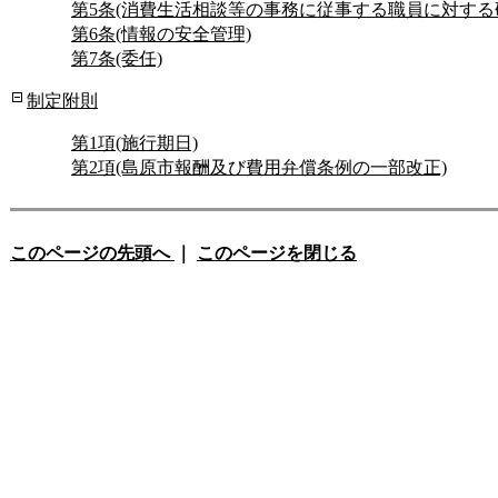
第5条(消費生活相談等の事務に従事する職員に対する
第6条(情報の安全管理)
第7条(委任)
制定附則
第1項(施行期日)
第2項(島原市報酬及び費用弁償条例の一部改正)
このページの先頭へ
｜
このページを閉じる