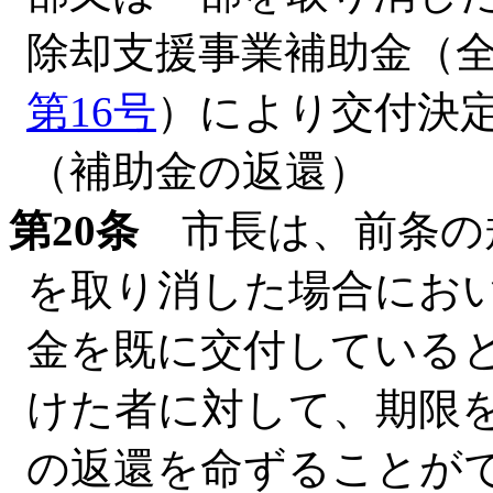
除却支援事業補助金（
第16号
）により交付決
（補助金の返還）
第20条
市長は、前条の
を取り消した場合にお
金を既に交付している
けた者に対して、期限
の返還を命ずることが