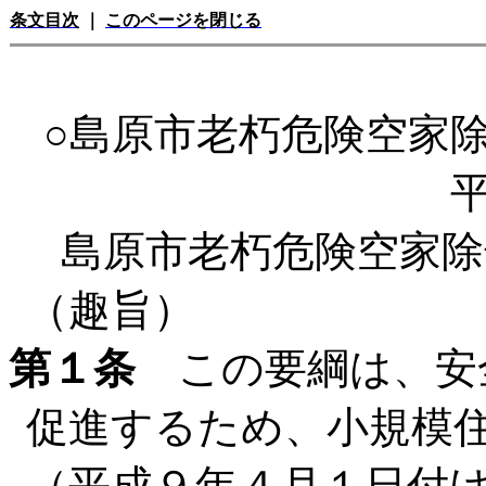
条文目次
｜
このページを閉じる
○島原市老朽危険空家
島原市老朽危険空家除
（趣旨）
第１条
この要綱は、安
促進するため、小規模
（平成９年４月１日付け