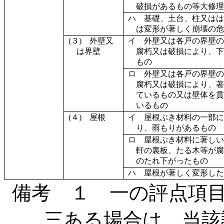
破損があるもの等大修理
ハ 基礎、土台、柱又はは
は変形が著しく崩壊の危
(３) 外壁又
イ 外壁又は各戸の界壁の
は界壁
腐朽又は破損により、下
もの
ロ 外壁又は各戸の界壁の
腐朽又は破損により、著
ているもの又は壁体を貫
いるもの
(４) 屋根
イ 屋根ぶき材料の一部に
り、雨もりがあるもの
ロ 屋根ぶき材料に著しい
軒の裏板、たる木等が腐
のたれ下がったもの
ハ 屋根が著しく変形した
備考 １ 一の評点項
三ある場合は、当該