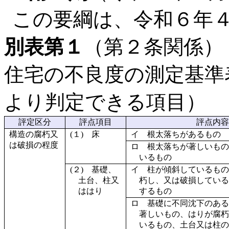
この要綱は、令和６年
別表第１
（第２条関係）
住宅の不良度の測定基準
より判定できる項目）
評定区分
評点項目
評点内容
構造の腐朽又
(１) 床
イ 根太落ちがあるもの
は破損の程度
ロ 根太落ちが著しいもの
いるもの
(２) 基礎、
イ 柱が傾斜しているもの
土台、柱又
朽し、又は破損している
ははり
するもの
ロ 基礎に不同沈下のある
著しいもの、はりが腐朽
いるもの、土台又は柱の