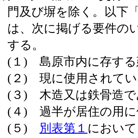
門及び塀を除く。以下
は、次に掲げる要件の
する。
(１) 島原市内に存す
(２) 現に使用されて
(３) 木造又は鉄骨造
(４) 過半が居住の用
(５)
別表第１
において