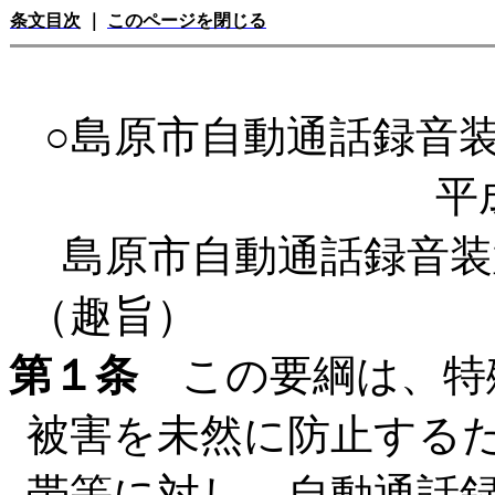
条文目次
｜
このページを閉じる
○島原市自動通話録音
平
島原市自動通話録音装
（趣旨）
第１条
この要綱は、特
被害を未然に防止する
帯等に対し、自動通話