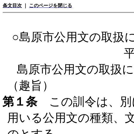
条文目次
｜
このページを閉じる
○島原市公用文の取扱
平
島原市公用文の取扱
（趣旨）
第１条
この訓令は、別
用いる公用文の種類、
のとする。