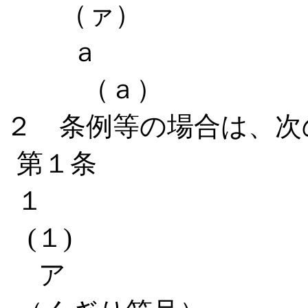
（ァ）
ａ
（ａ）
２ 条例等の場合は、次
第１条
１
(１)
ア