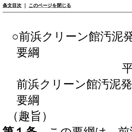
条文目次
｜
このページを閉じる
○前浜クリーン館汚泥
要綱
平
前浜クリーン館汚泥
要綱
（趣旨）
第１条
この要綱は、前