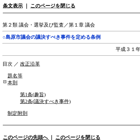
条文表示
｜
このページを閉じる
第２類 議会・選挙及び監査／第１章 議会
○島原市議会の議決すべき事件を定める条例
平成３１
目次
／
改正沿革
題名等
本則
第1条(趣旨)
第2条(議決すべき事件)
制定附則
このページの先頭へ
｜
このページを閉じる