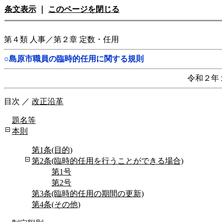
条文表示
｜
このページを閉じる
第４類 人事／第２章 定数・任用
○島原市職員の臨時的任用に関する規則
令和２年
目次
／
改正沿革
題名等
本則
第1条(目的)
第2条(臨時的任用を行うことができる場合)
第1号
第2号
第3条(臨時的任用の期間の更新)
第4条(その他)