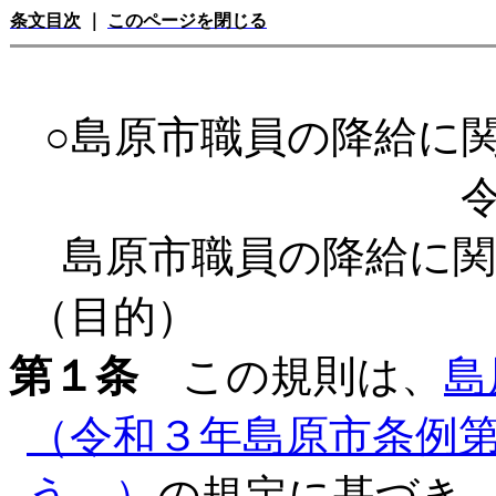
条文目次
｜
このページを閉じる
○島原市職員の降給に
島原市職員の降給に
（目的）
第１条
この規則は、
島
（令和３年島原市条例
う。）
の規定に基づき