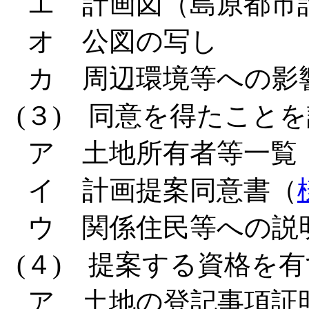
エ 計画図（島原都市計
オ 公図の写し
カ 周辺環境等への影
(３) 同意を得たこと
ア 土地所有者等一覧
イ 計画提案同意書（
ウ 関係住民等への説
(４) 提案する資格を
ア 土地の登記事項証