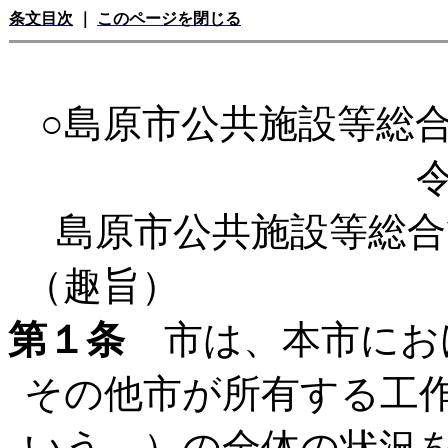
条文目次
｜
このページを閉じる
○島原市公共施設等総
島原市公共施設等総合
（趣旨）
第１条
市は、本市にお
その他市が所有する工
いう。）の全体の状況