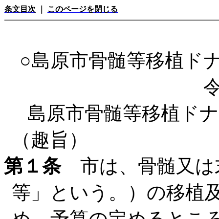
条文目次
｜
このページを閉じる
○島原市骨髄等移植ド
島原市骨髄等移植ドナ
（趣旨）
第１条
市は、骨髄又は
等」という。）の移植
め、予算の定めるとこ