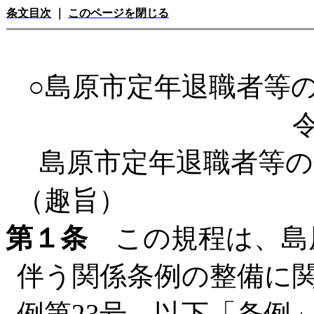
条文目次
｜
このページを閉じる
○島原市定年退職者等
島原市定年退職者等の
（趣旨）
第１条
この規程は、島
伴う関係条例の整備に
例第23号。以下「条例