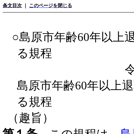
条文目次
｜
このページを閉じる
○島原市年齢60年以上
る規程
島原市年齢60年以上
る規程
（趣旨）
第１条
この規程は、
島