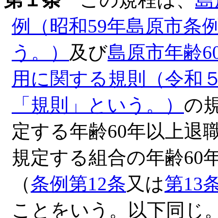
例（昭和59年島原市条
う。）
及び
島原市年齢6
用に関する規則（令和５
「規則」という。）
の
定する年齢60年以上退
規定する組合の年齢60
（
条例第12条
又は
第13
ことをいう。以下同じ