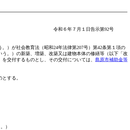
令和６年７月１日告示第92号
が社会教育法（昭和24年法律第207号）第42条第１項の
いう。）の新築、増築、改築又は建物本体の修繕等（以下「改
）を交付するものとし、その交付については、
島原市補助金等
のとする。
く。）