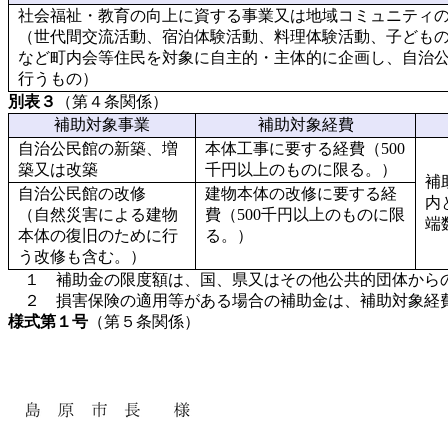
社会福祉・教育の向上に資する事業又は地域コミュニティ
（世代間交流活動、宿泊体験活動、料理体験活動、子ども
など町内会等住民を対象に自主的・主体的に企画し、自治
行うもの）
別表３
（第４条関係）
補助対象事業
補助対象経費
自治公民館の新築、増
本体工事に要する経費（500
築又は改築
千円以上のものに限る。）
補
自治公民館の改修
建物本体の改修に要する経
内
（自然災害による建物
費（500千円以上のものに限
端
本体の復旧のために行
る。）
う改修も含む。）
１ 補助金の限度額は、国、県又はその他公共的団体から
２ 損害保険の適用等がある場合の補助金は、補助対象経
様式第１号
（第５条関係）