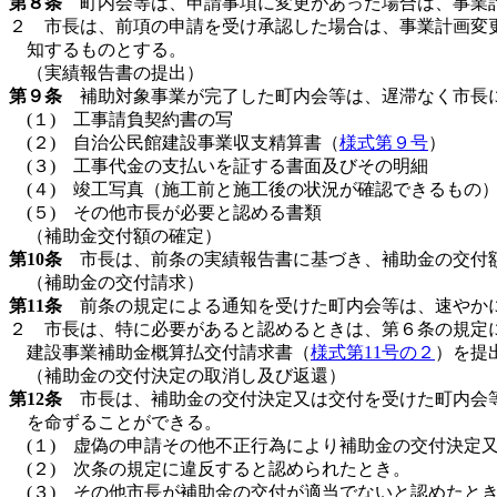
第８条
町内会等は、申請事項に変更があった場合は、事業
２ 市長は、前項の申請を受け承認した場合は、事業計画変
知するものとする。
（実績報告書の提出）
第９条
補助対象事業が完了した町内会等は、遅滞なく市長に
(１) 工事請負契約書の写
(２) 自治公民館建設事業収支精算書（
様式第９号
）
(３) 工事代金の支払いを証する書面及びその明細
(４) 竣工写真（施工前と施工後の状況が確認できるもの
(５) その他市長が必要と認める書類
（補助金交付額の確定）
第10条
市長は、前条の実績報告書に基づき、補助金の交付額
（補助金の交付請求）
第11条
前条の規定による通知を受けた町内会等は、速やか
２ 市長は、特に必要があると認めるときは、第６条の規定
建設事業補助金概算払交付請求書（
様式第11号の２
）を提
（補助金の交付決定の取消し及び返還）
第12条
市長は、補助金の交付決定又は交付を受けた町内会等
を命ずることができる。
(１) 虚偽の申請その他不正行為により補助金の交付決定
(２) 次条の規定に違反すると認められたとき。
(３) その他市長が補助金の交付が適当でないと認めたと