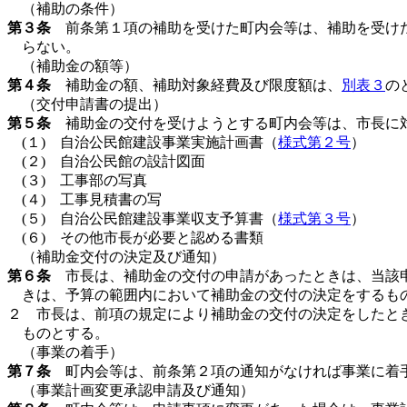
（補助の条件）
第３条
前条第１項の補助を受けた町内会等は、補助を受け
らない。
（補助金の額等）
第４条
補助金の額、補助対象経費及び限度額は、
別表３
の
（交付申請書の提出）
第５条
補助金の交付を受けようとする町内会等は、市長に対
(１) 自治公民館建設事業実施計画書（
様式第２号
）
(２) 自治公民館の設計図面
(３) 工事部の写真
(４) 工事見積書の写
(５) 自治公民館建設事業収支予算書（
様式第３号
）
(６) その他市長が必要と認める書類
（補助金交付の決定及び通知）
第６条
市長は、補助金の交付の申請があったときは、当該申
きは、予算の範囲内において補助金の交付の決定をするも
２ 市長は、前項の規定により補助金の交付の決定をしたと
ものとする。
（事業の着手）
第７条
町内会等は、前条第２項の通知がなければ事業に着
（事業計画変更承認申請及び通知）