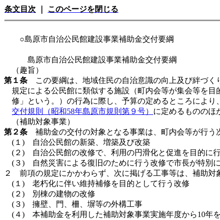
条文目次
｜
このページを閉じる
○島原市自治公民館建設事業補助金交付要綱
島原市自治公民館建設事業補助金交付要綱
（趣旨）
第１条
この要綱は、地域住民の自治意識の向上及び絆づくりを
規定による公民館に類似する施設（町内会等が集会等を目
修」という。）の行為に際し、予算の定めるところにより
交付規則（昭和58年島原市規則第９号）
に定めるもののほ
（補助対象事業）
第２条
補助金の交付の対象となる事業は、町内会等が行う次
(１) 自治公民館の新築、増築及び改築
(２) 自治公民館の改修で、利用の円滑化と促進を目的に
(３) 自然災害による復旧のために行う改修で市長が特別
２ 前項の規定にかかわらず、次に掲げる工事等は、補助対
(１) 老朽化に伴い維持補修を目的として行う改修
(２) 別棟の建物の改修
(３) 擁壁、門、柵、塀等の外構工事
(４) 本補助金を利用した補助対象事業実施年度から10