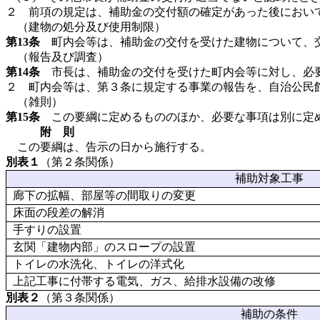
２ 前項の規定は、補助金の交付額の確定があった後におい
（建物の処分及び使用制限）
第13条
町内会等は、補助金の交付を受けた建物について、交
（報告及び調査）
第14条
市長は、補助金の交付を受けた町内会等に対し、必
２ 町内会等は、第３条に規定する事業の報告を、自治公民
（雑則）
第15条
この要綱に定めるもののほか、必要な事項は別に定
附 則
この要綱は、告示の日から施行する。
別表１
（第２条関係）
補助対象工事
廊下の拡幅、部屋等の間取りの変更
床面の段差の解消
手すりの設置
玄関「建物内部」のスロープの設置
トイレの水洗化、トイレの洋式化
上記工事に付帯する電気、ガス、給排水設備の改修
別表２
（第３条関係）
補助の条件