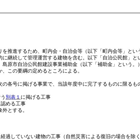
推進するため、町内会・自治会等（以下「町内会等」という。）
的に継続して管理運営する建物を含む。以下「自治公民館」と
、島原市自治公民館建設事業補助金（以下「補助金」という。
か、この要綱の定めるところによる。
の各号に掲げる事業で、当該年度中に完了するものに限るも
行う
別表１
に掲げる工事
に認める工事
象外とする。
年を経過していない建物の工事（自然災害による復旧の場合を除