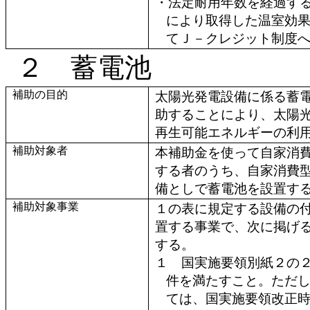
・法定耐用年数を経過す
により取得した温室効
てＪ－クレジット制度
２ 蓄電池
補助の目的
太陽光発電設備に係る蓄
助することにより、太陽
再生可能エネルギーの利
補助対象者
本補助金を使って自家消
する者のうち、自家消費
備としで蓄電池を設置す
補助対象事業
１の表に規定する設備の
置する事業で、次に掲げ
する。
１ 国実施要領別紙２の
件を満たすこと。ただ
ては、国実施要領改正