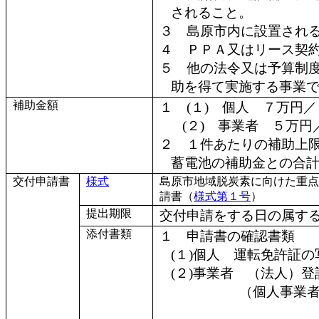
されること。
３ 島原市内に設置され
４ ＰＰＡ又はリース契
５ 他の法令又は予算制
助を得て実施する事業
補助金額
１ (１) 個人 ７万円
(２) 事業者 ５万円
２ １件あたりの補助上
蓄電池の補助金との合計
交付申請書
様式
島原市地域脱炭素に向けた重点
請書（
様式第１号
）
提出期限
交付申請をする日の属する
添付書類
１ 申請書の確認書類
(１)個人 運転免許証
(２)事業者 （法人）
（個人事業