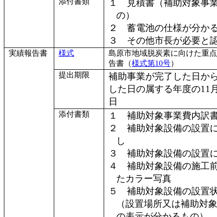
添付書類
１ 見積書（補助対象事
の）
２ 蓄電池の仕様が分か
３ その他市長が必要と
実績報告書
様式
島原市地域脱炭素に向けた重点
告書（
様式第10号
）
提出期限
補助事業が完了した日から
した日の属する年度の11
日
添付書類
１ 補助対象事業費内訳
２ 補助対象設備の設置
し
３ 補助対象設備の設置
４ 補助対象設備の施工
たカラー写真
５ 補助対象設備の設置
（設置場所又は補助対
の表示が分かるもの）