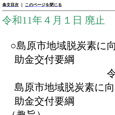
条文目次
｜
このページを閉じる
令和11年４月１日 廃止
○島原市地域脱炭素に
助金交付要綱
島原市地域脱炭素に向
助金交付要綱
（趣旨）