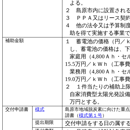
よる。
２ 島原市内に設置され
３ ＰＰＡ又はリース契
４ 他の法令又は予算制
助を得て実施する事業
補助金額
１ 蓄電池の価格（円／
し、蓄電池の価格は、
家庭用（4,800Ａｈ・
15.5万円／ｋＷｈ（工事
業務用（4,800Ａｈ・
19.0万円／ｋＷｈ（工事
２ １件当たりの補助上
自家消費型太陽光発設備
万円とする。
交付申請書
様式
島原市地域脱炭素に向けた重点
請書（
様式第１号
）
提出期限
交付申請をする日の属する