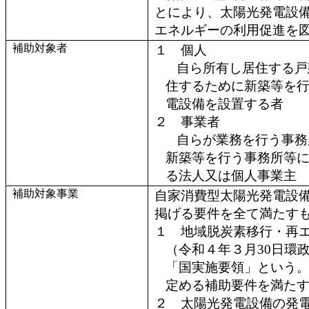
とにより、太陽光発電設
エネルギーの利用促進を
補助対象者
１ 個人
自ら所有し居住する戸
住するために新築等を
電設備を設置する者
２ 事業者
自らが業務を行う事務
新築等を行う事務所等
る法人又は個人事業主
補助対象事業
自家消費型太陽光発電設
掲げる要件を全て満たす
１ 地域脱炭素移行・再
（令和４年３月30日環政計
「国実施要領」という
定める補助要件を満た
２ 太陽光発電設備の発