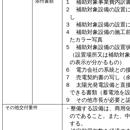
添付書類
１ 補助対象事業費内訳
２ 補助対象設備の設置
し
３ 補助対象設備の設置
４ 補助対象設備の施工
たカラー写真
５ 補助対象設備の設置
（設置場所又は補助対
の表示が分かるもの）
６ 電力会社の系統との
７ 売電契約書の写し（
８ 太陽光発電設備と直
できる書類（蓄電池を
９ その他市長が必要と
その他交付要件
・整備する設備は、商用
のであること。また、
する。