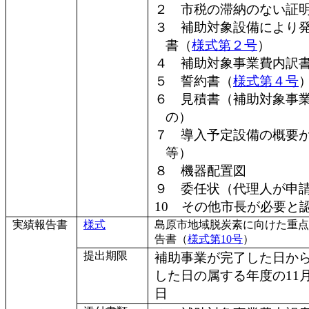
２ 市税の滞納のない証
３ 補助対象設備により
書（
様式第２号
）
４ 補助対象事業費内訳
５ 誓約書（
様式第４号
６ 見積書（補助対象事
の）
７ 導入予定設備の概要
等）
８ 機器配置図
９ 委任状（代理人が申
10 その他市長が必要と
実績報告書
様式
島原市地域脱炭素に向けた重点
告書（
様式第10号
）
提出期限
補助事業が完了した日から
した日の属する年度の11
日