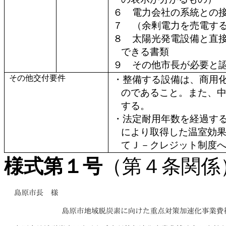
６ 電力会社の系統との
７ （余剰電力を売電す
８ 太陽光発電設備と直
できる書類
９ その他市長が必要と
その他交付要件
・整備する設備は、商用
のであること。また、
する。
・法定耐用年数を経過す
により取得した温室効
てＪ－クレジット制度
様式第１号
（第４条関係