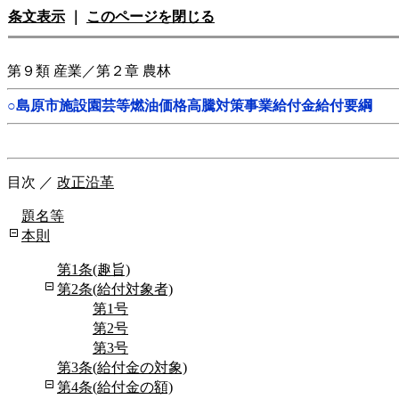
条文表示
｜
このページを閉じる
第９類 産業／第２章 農林
○島原市施設園芸等燃油価格高騰対策事業給付金給付要綱
目次
／
改正沿革
題名等
本則
第1条(趣旨)
第2条(給付対象者)
第1号
第2号
第3号
第3条(給付金の対象)
第4条(給付金の額)