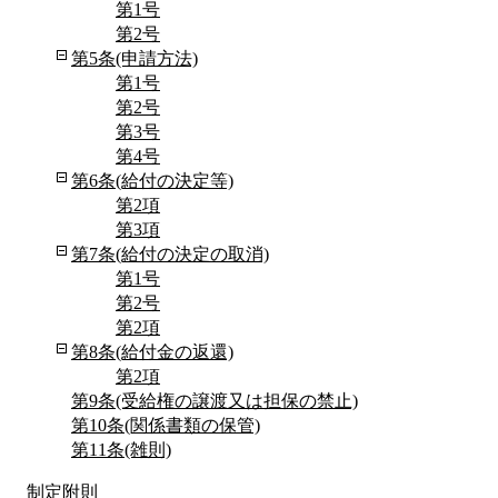
第1号
第2号
第5条(申請方法)
第1号
第2号
第3号
第4号
第6条(給付の決定等)
第2項
第3項
第7条(給付の決定の取消)
第1号
第2号
第2項
第8条(給付金の返還)
第2項
第9条(受給権の譲渡又は担保の禁止)
第10条(関係書類の保管)
第11条(雑則)
制定附則