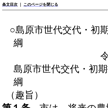
条文目次
｜
このページを閉じる
○島原市世代交代・初
綱
島原市世代交代・初期
綱
（趣旨）
第１条
市は、将来の農