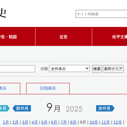
中世・戦国
近世
松平文
分類
表示
日別表示
1月
|
2月
|
3月
|
4月
|
5月
|
6月
|
7月
|
8月
| 9月 |
10月
|
11月
|
12月
|