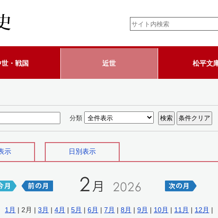
中世・戦国
近世
松平文
分類
表示
日別表示
1月
| 2月 |
3月
|
4月
|
5月
|
6月
|
7月
|
8月
|
9月
|
10月
|
11月
|
12月
|