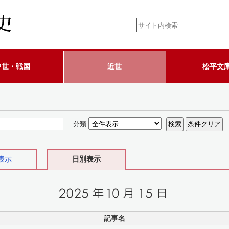
中世・戦国
近世
松平文
分類
表示
日別表示
記事名