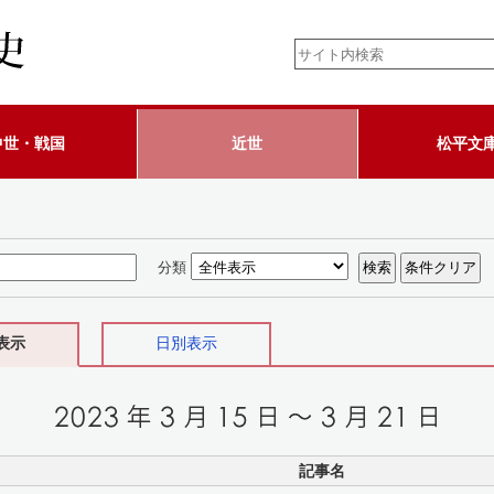
中世・戦国
近世
松平文
分類
表示
日別表示
記事名