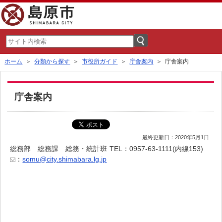
ホーム
＞
分類から探す
＞
市役所ガイド
＞
庁舎案内
＞ 庁舎案内
庁舎案内
最終更新日：2020年5月1日
総務部 総務課 総務・統計班
TEL：0957-63-1111(内線153)
：
somu@city.shimabara.lg.jp