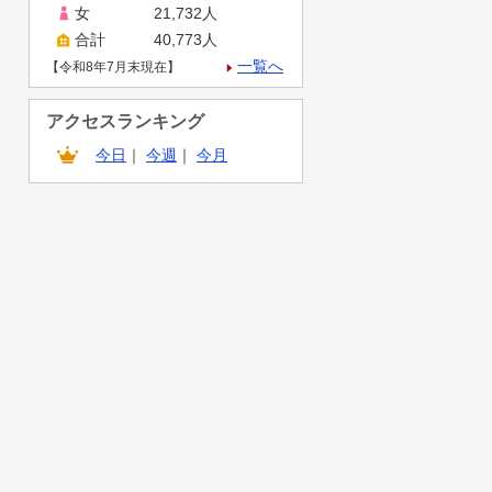
女
21,732人
合計
40,773人
一覧へ
【令和8年7月末現在】
アクセスランキング
今日
｜
今週
｜
今月