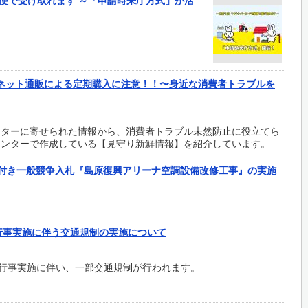
郵便で受け取れます ～「申請時来庁方式」が活
ネット通販による定期購入に注意！！〜身近な消費者トラブルを
ンターに寄せられた情報から、消費者トラブル未然防止に役立てら
センターで作成している【見守り新鮮情報】を紹介しています。
限付き一般競争入札『島原復興アリーナ空調設備改修工事』の実施
し行事実施に伴う交通規制の実施について
し行事実施に伴い、一部交通規制が行われます。