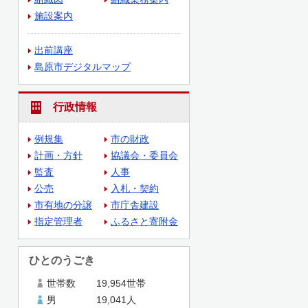
施設案内
出前講座
島原市デジタルマップ
行政情報
例規集
市の財政
計画・方針
協議会・委員会
監査
人事
公売
入札・契約
市有地の分譲
市庁舎建設
指定管理者
ふるさと寄附金
ひとのうごき
世帯数
19,954世帯
男
19,041人