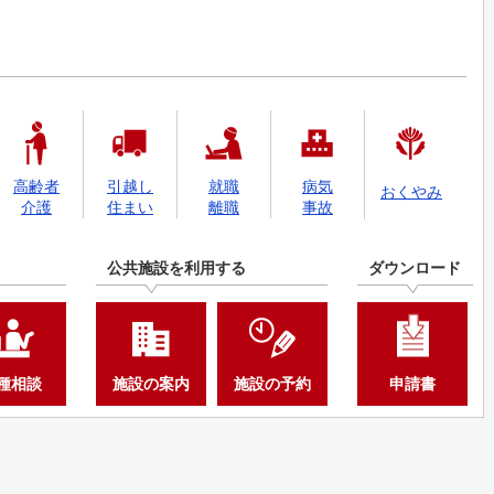
高齢者
引越し
就職
病気
おくやみ
介護
住まい
離職
事故
公共施設を利用する
ダウンロード
種相談
施設の案内
施設の予約
申請書