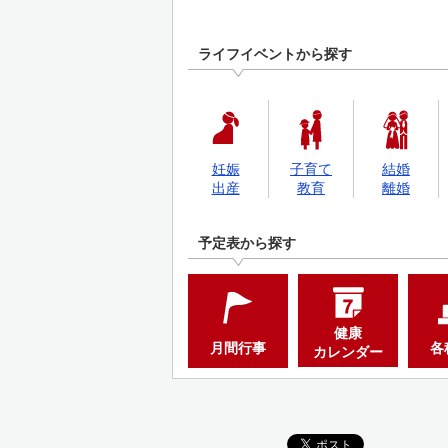
ライフイベントから探す
妊娠
子育て
結婚
出産
教育
離婚
予定表から探す
健康
月間行事
各
カレンダー