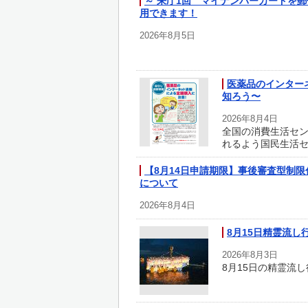
～ 来庁1回 マイナンバーカードを
用できます！
2026年8月5日
医薬品のインター
知ろう〜
2026年8月4日
全国の消費生活セ
れるよう国民生活
【8月14日申請期限】事後審査型制
について
2026年8月4日
8月15日精霊流
2026年8月3日
8月15日の精霊流