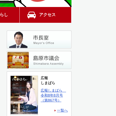
らし
アクセス
広報
しまばら
広報しまばら
令和8年8月号
（第867号）
一覧へ