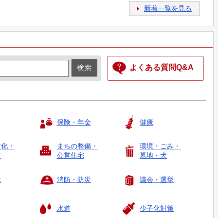
新着一覧を見る
よくある質問Q&A
保険・年金
健康
文化・
まちの整備・
環境・ごみ・
ツ
公営住宅
墓地・犬
境
消防・防災
議会・選挙
水道
少子化対策