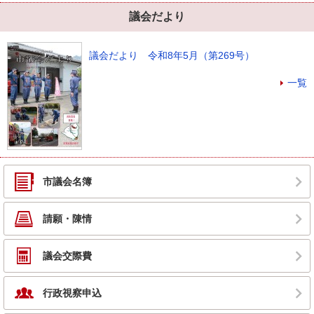
議会だより
議会だより 令和8年5月（第269号）
一覧
市議会名簿
請願・陳情
議会交際費
行政視察申込