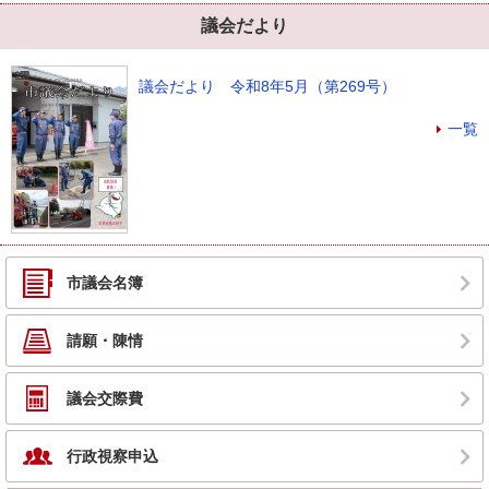
議会だより
議会だより 令和8年5月（第269号）
一覧
市議会名簿
請願・陳情
議会交際費
行政視察申込